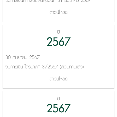
งบการเงินสำหรับปีสิ้นสุดวันที่ 31 ธันวาคม 2567
ดาวน์โหลด
ปี
2567
30 กันยายน 2567
งบการเงิน ไตรมาสที่ 3/2567 (สอบทานแล้ว)
ดาวน์โหลด
ปี
2567