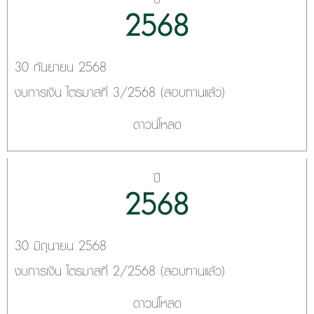
2568
30 กันยายน 2568
งบการเงิน ไตรมาสที่ 3/2568 (สอบทานแล้ว)
ดาวน์โหลด
ปี
2568
30 มิถุนายน 2568
งบการเงิน ไตรมาสที่ 2/2568 (สอบทานแล้ว)
ดาวน์โหลด