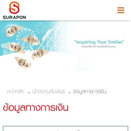
หน้าหลัก
นักลงทุนสัมพันธ์
ข้อมูลทางการเงิน
ข้อมูลทางการเงิน