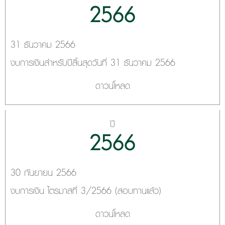
2566
31 ธันวาคม 2566
งบการเงินสำหรับปีสิ้นสุดวันที่ 31 ธันวาคม 2566
ดาวน์โหลด
ปี
2566
30 กันยายน 2566
งบการเงิน ไตรมาสที่ 3/2566 (สอบทานแล้ว)
ดาวน์โหลด