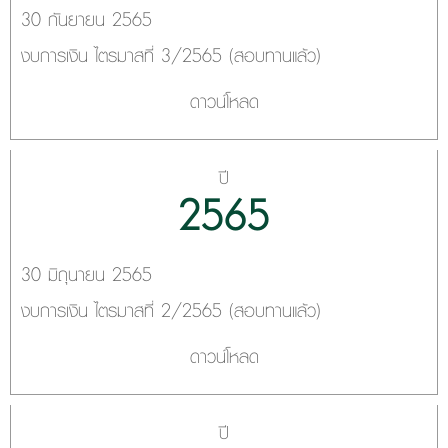
30 กันยายน 2565
งบการเงิน ไตรมาสที่ 3/2565 (สอบทานแล้ว)
ดาวน์โหลด
ปี
2565
30 มิถุนายน 2565
งบการเงิน ไตรมาสที่ 2/2565 (สอบทานแล้ว)
ดาวน์โหลด
ปี